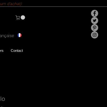
um d'achat)
rançaise
ers
Contact
lo