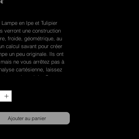
Prix
 €
 
Lampe en Ipe et Tulipier
s verront une construction 
re, froide, géométrique, au 
n calcul savant pour créer 
pe un peu originale. Ils ont 
 mais ne vous arrêtez pas à 
nalyse cartésienne, laissez 
rter par la poésie. Ce 
t être un homme à genoux, la 
*
issée, incliné vers le sol, en 
e respect. L’éclairage, 
t et chaleureux, lui confère 
re aspect. Avec ses formes 
Ajouter au panier
ses, à la fois massives et 
 elle est une source de vie, 