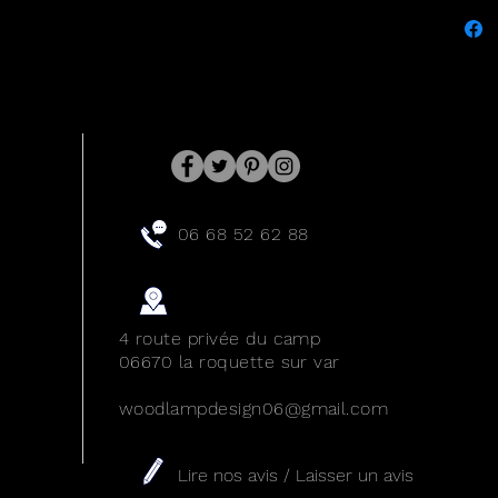
de lumi
discrèt
et la s
une piè
la mai
démarc
et res
tous le
l'ateli
06 68 52 62 88
entièr
bois de
que de
consom
4 route privée du camp
06670 la roquette sur var
Eclaira
woodlampdesign06@gmail.com
450 lum
électri
interru
Lire nos avis
/
Laisser un avis