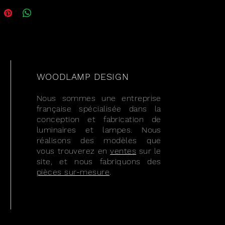
ère, une présence à la fois 
e et forte qui irradie le calme 
érénité.
 Chaque lampe est 
ce unique, signée, réalisée à 
n sur commande. Dans une 
he éco design, responsable 
pectueuse de l’environnement, 
WOODLAMP DESIGN
s luminaires sortant de 
Nous sommes une entreprise
er sont conçus et réalisés 
française spécialisée dans la
ement en France avec des 
conception et fabrication de
 récupération et n’utilisent 
luminaires et lampes. Nous
s ampoules LED à très faible 
réalisons des modèles que
mation.
vous trouverez en
ventes
sur le
site, et nous fabriquons des
pièces sur-mesure
.
ge : ampoule LED, 5 watts, 
ens, culot GU10, fil 
que blanc de 2 m avec 
pteur.