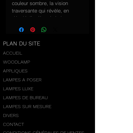
couleur sombre, la vision 
traversante qui révèle, en 
décalé, l’arrière de la lampe, 
complément éclairé de la face 
avant, visible en contre jour. 
Les lames de Teck en brun 
PLAN DU SITE
foncé laissent la place en 
ACCUEIL
arrière plan aux mêmes lames 
WOODLAMP
de Teck mais d'un aspect 
différent, modifié par 
APPLIQUES
l'éclairage. La lumière renforce 
LAMPES A POSER
cette impression d'ombre et de 
LAMPES LUXE
lumière et l'élan donné par la 
LAMPES DE BUREAU
pointe du socle nous conduit 
LAMPES SUR MESURE
jusqu'au sommet de la lampe 
en suivant pas à pas les 
DIVERS
variations de couleur d'un 
CONTACT
même bois, éclairé 
CONDITIONS GÉNÉRALES DE VENTES