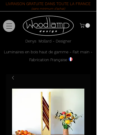
LIVRAISON GRATUITE DANS TOUTE LA FRANCE
(sans minimum d'achat)
Denys Mollard - Designer
Luminaires en bois haut de gamme - Fait main -
Fabrication Française