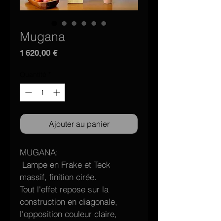
Mugana
Prix
1 620,00 €
Quantité
*
Ajouter au panier
MUGANA:
 Lampe en Frake et Teck 
massif, finition cirée.
Tout l'effet repose sur la 
construction en diagonale, 
l'opposition couleur claire, 