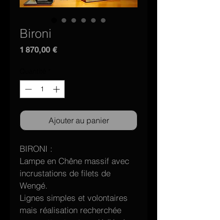
Bironi
Prix
1 870,00 €
Quantité
*
Ajouter au panier
BIRONI :
Lampe en Chêne massif avec 
incrustations de filets de 
Wengé.
Lignes simples et volontaires 
mais réalisation recherchée 