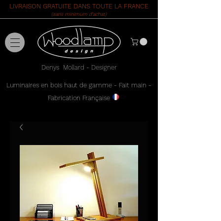
LIVRAISON GRATUITE DANS TOUTE LA FRANCE
(sans minimum d'achat)
Denys Mollard - Designer
Luminaires en bois haut de gamme - Fait main -
Fabrication Française