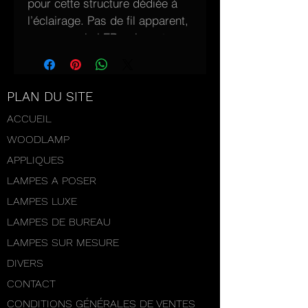
pour cette structure dédiée à 
l’éclairage. Pas de fil apparent, 
une ampoule LED puissante 
qui éclaire largement (120°) la 
surface d’un grand bureau.   
Une attitude rigoureuse, 
PLAN DU SITE
décidée, résolument penchée 
ACCUEIL
vers l’avant,   c’est une lampe 
WOODLAMP
pensée pour travailler.La triple 
colonne qui s’élance, apporte 
APPLIQUES
une légèreté, renforcée par les 
LAMPES A POSER
filets de Wengé (le bois noir) 
LAMPES LUXE
qui contrastent au mieux avec 
LAMPES DE BUREAU
le blond doré du Chêne 
LAMPES SUR MESURE
centenaire. Sérieux ne veut 
pas dire austère et toutes les 
DIVERS
découpes sont là pour alléger 
CONTACT
encore une ligne directrice 
CONDITIONS GÉNÉRALES DE VENTES